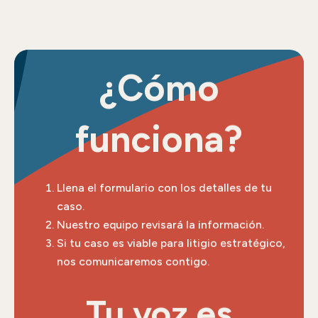
¿Cómo
funciona?
Llena el formulario con los detalles de tu
caso.
Nuestro equipo revisará la información.
Si tu caso es viable para litigio estratégico,
nos comunicaremos contigo.
Tu voz es